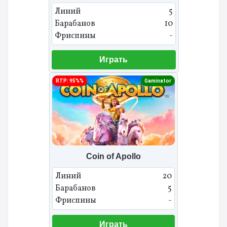
Линий
5
Барабанов
10
Фриспины
-
Играть
RTP: 95%%
Gaminator
Coin of Apollo
Линий
20
Барабанов
5
Фриспины
-
Играть