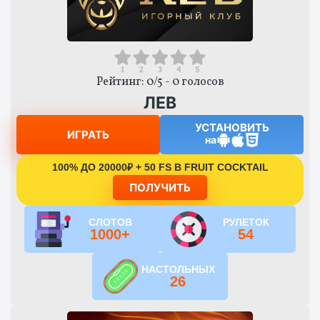
Рейтинг:
0
/5 -
0
голосов
ЛЕВ
УСТАНОВИТЬ
ИГРАТЬ
на
100%
ДО 20000
₽
+ 50 FS В FRUIT COCKTAIL
ПОЛУЧИТЬ
СЛОТОВ
РУЛЕТОК
1000+
54
НАСТОЛЬНЫХ
26