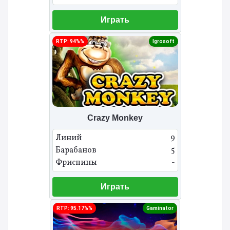
Играть
RTP: 94%%
Igrosoft
Crazy Monkey
Линий
9
Барабанов
5
Фриспины
-
Играть
RTP: 95.17%%
Gaminator