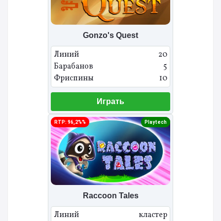
Gonzo's Quest
Линий
20
Барабанов
5
Фриспины
10
Играть
RTP: 96,2%%
Playtech
Raccoon Tales
Линий
кластер