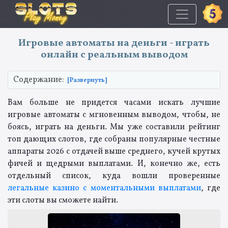
Игровые автоматы на деньги - играть
онлайн с реальным выводом
Содержание:
[Развернуть]
Вам больше не придется часами искать лучшие
игровые автоматы с мгновенным выводом, чтобы, не
боясь, играть на деньги. Мы уже составили рейтинг
топ дающих слотов, где собраны популярные честные
аппараты 2026 с отдачей выше среднего, кучей крутых
фичей и щедрыми выплатами. И, конечно же, есть
отдельный список, куда вошли проверенные
легальные казино с моментальными выплатами
, где
эти слоты вы сможете найти.