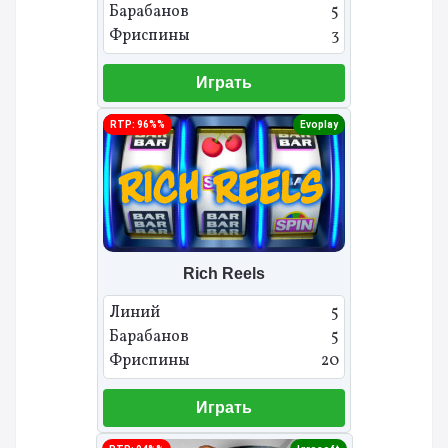
Барабанов
5
Фриспины
3
Играть
RTP: 96%%
Evoplay
Rich Reels
Линий
5
Барабанов
5
Фриспины
20
Играть