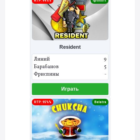
RTP: 94%%
Igrosoft
Resident
Линий
9
Барабанов
5
Фриспины
-
Играть
RTP: 95%%
Belatra