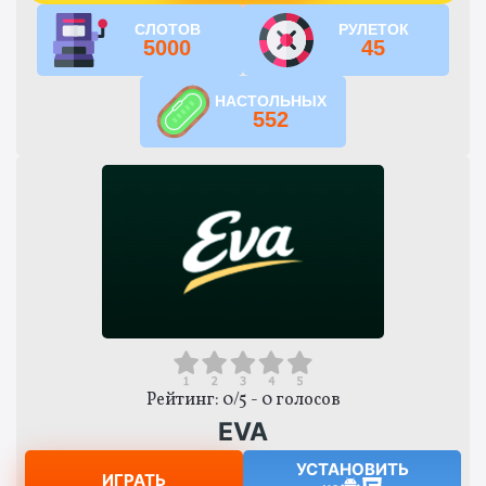
СЛОТОВ
РУЛЕТОК
5000
45
НАСТОЛЬНЫХ
552
Рейтинг:
0
/5 -
0
голосов
EVA
УСТАНОВИТЬ
ИГРАТЬ