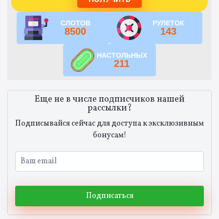
СЛОТОВ
РУЛЕТОК
8500
143
НАСТОЛЬНЫХ
211
Еще не в числе подписчиков нашей
рассылки?
Подписывайся сейчас для доступа к эксклюзивным
бонусам!