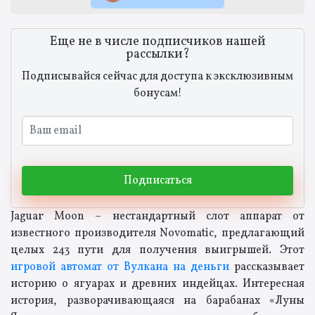
Еще не в числе подписчиков нашей
рассылки?
Подписывайся сейчас для доступа к эксклюзивным
бонусам!
Jaguar Moon – нестандартный слот аппарат от
известного производителя Novomatic, предлагающий
целых 243 пути для получения выигрышей. Этот
игровой автомат от Вулкана на деньги
рассказывает
историю о ягуарах и древних индейцах. Интересная
история, разворачивающаяся на барабанах «Луны