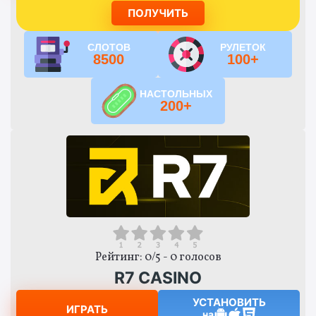
ПОЛУЧИТЬ
СЛОТОВ
РУЛЕТОК
8500
100+
НАСТОЛЬНЫХ
200+
Рейтинг:
0
/5 -
0
голосов
R7 CASINO
УСТАНОВИТЬ
ИГРАТЬ
на