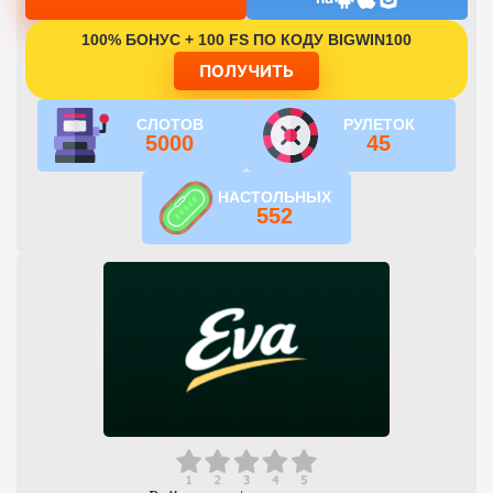
100% БОНУС + 100 FS ПО КОДУ
BIGWIN100
ПОЛУЧИТЬ
СЛОТОВ
РУЛЕТОК
5000
45
НАСТОЛЬНЫХ
552