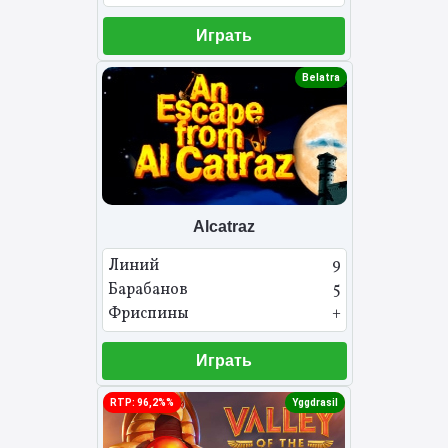
Играть
Belatra
Alcatraz
Линий
9
Барабанов
5
Фриспины
+
Играть
RTP: 96,2%%
Yggdrasil