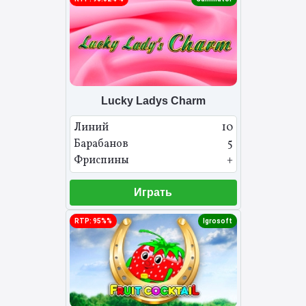
Lucky Ladys Charm
Линий
10
Барабанов
5
Фриспины
+
Играть
RTP: 95%%
Igrosoft