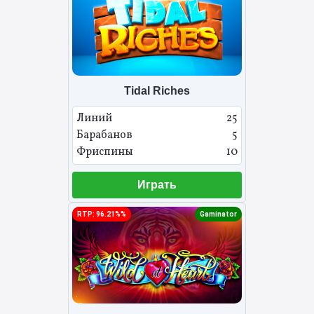
Tidal Riches
Линий
25
Барабанов
5
Фриспины
10
Играть
RTP: 96.21%%
Gaminator