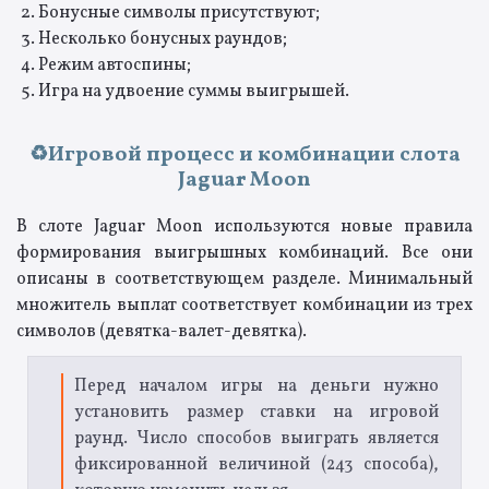
Бонусные символы присутствуют;
Несколько бонусных раундов;
Режим автоспины;
Игра на удвоение суммы выигрышей.
♻Игровой процесс и комбинации слота
Jaguar Moon
В слоте Jaguar Moon используются новые правила
формирования выигрышных комбинаций. Все они
описаны в соответствующем разделе. Минимальный
множитель выплат соответствует комбинации из трех
символов (девятка-валет-девятка).
Перед началом игры на деньги нужно
установить размер ставки на игровой
раунд. Число способов выиграть является
фиксированной величиной (243 способа),