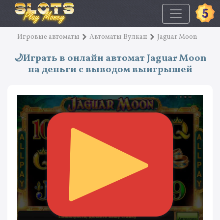
Игровые автоматы
Автоматы Вулкан
Jaguar Moon
🌙Играть в онлайн автомат Jaguar Moon
на деньги с выводом выигрышей