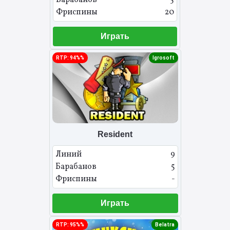
Фриспины
20
Играть
RTP: 94%%
Igrosoft
Resident
Линий
9
Барабанов
5
Фриспины
-
Играть
RTP: 95%%
Belatra