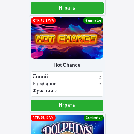
Играть
RTP: 95.17%%
Gaminator
Hot Chance
Линий
3
Барабанов
3
Фриспины
-
Играть
RTP: 95,13%%
Gaminator