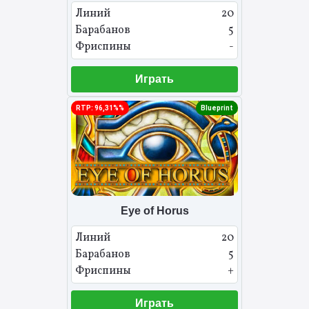
Линий
20
Барабанов
5
Фриспины
-
Играть
RTP: 96,31%%
Blueprint
Eye of Horus
Линий
20
Барабанов
5
Фриспины
+
Играть