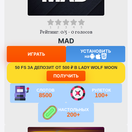
Рейтинг:
0
/5 -
0
голосов
MAD
УСТАНОВИТЬ
ИГРАТЬ
на
50 FS ЗА ДЕПОЗИТ ОТ 500 ₽ В LADY WOLF MOON
ПОЛУЧИТЬ
СЛОТОВ
РУЛЕТОК
8500
100+
НАСТОЛЬНЫХ
200+