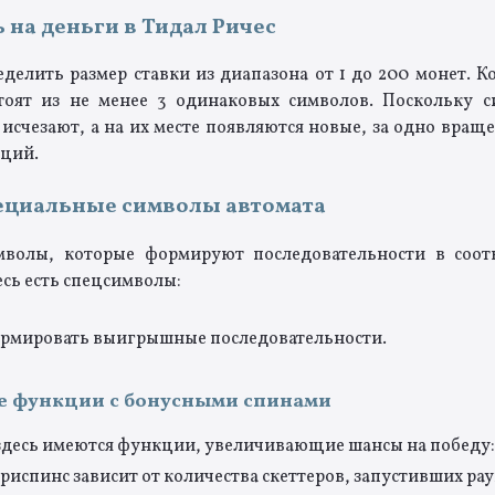
ь на деньги в Тидал Ричес
еделить размер ставки из диапазона от 1 до 200 монет. 
оят из не менее 3 одинаковых символов. Поскольку с
счезают, а на их месте появляются новые, за одно вращ
аций.
ециальные символы автомата
имволы, которые формируют последовательности в соот
есь есть спецсимволы:
ормировать выигрышные последовательности.
 функции с бонусными спинами
у здесь имеются функции, увеличивающие шансы на победу:
риспинс зависит от количества скеттеров, запустивших рау