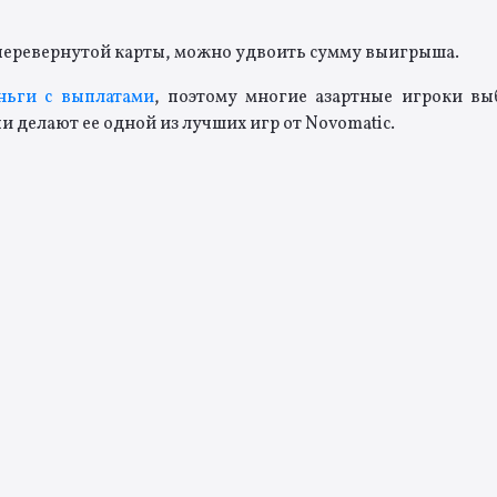
 перевернутой карты, можно удвоить сумму выигрыша.
ньги с выплатами
, поэтому многие азартные игроки вы
делают ее одной из лучших игр от Novomatic.