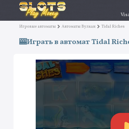
Vis
Игровые автоматы
Автоматы Вулкан
Tidal Riches
🎰Играть в автомат Tidal Ric