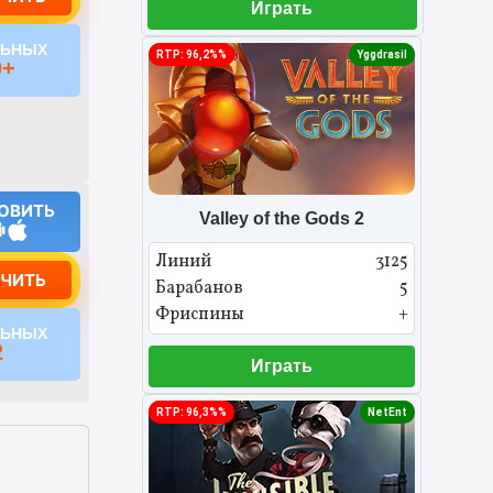
Играть
ЛЬНЫХ
RTP: 96,2%%
Yggdrasil
0+
ОВИТЬ
Valley of the Gods 2
Линий
3125
ЧИТЬ
Барабанов
5
Фриспины
+
ЛЬНЫХ
2
Играть
RTP: 96,3%%
NetEnt