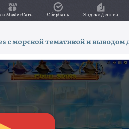
a и MasterCard
Сбербанк
Яндекс Деньги
hes с морской тематикой и выводом 