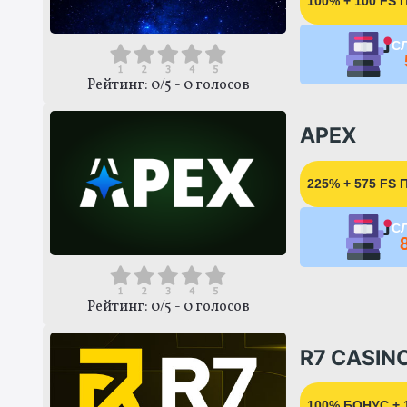
100% + 100 F
С
Рейтинг:
0
/5 -
0
голосов
APEX
225% + 575 F
С
Рейтинг:
0
/5 -
0
голосов
R7 CASIN
100% БОНУС + 