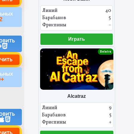
Линий
40
ЛЬНЫХ
Барабанов
5
2
Фриспины
-
Играть
ОВИТЬ
Belatra
ЧИТЬ
ЛЬНЫХ
0+
Alcatraz
Линий
9
ОВИТЬ
Барабанов
5
Фриспины
+
ЧИТЬ