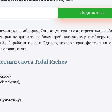
временных гемблерам. Они ищут слоты с интересными особ
 которая понравится любому требовательному гемблеру и
ый 5-барабанный слот. Однако, это слот-трансформер, кот
о горизонтали.
тики слота Tidal Riches
ежим);
ый режим);
 риск-игре;