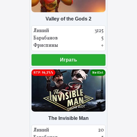
Valley of the Gods 2
Линий
3125
Барабанов
5
Фриспины
+
Играть
RTP: 96,3%%
NetEnt
The Invisible Man
Линий
20