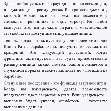
Здесь нет бонусных игр и раундов, однако есть опции,
предлагающие преимущества. В игре есть джекпот,
который можно выиграть, если вы поместите 5
символов проводника в одну строку. Но чтобы
выиграть это, вы должны играть с максимальной
ставкой на все доступные выигрышные линии.
Теперь, когда вы выпустите 3 или более символов
Книги Ра на барабанах, вы получите 10 бесплатных
вращений. Это следующий доступный. Когда
фриспины активируются, вас будет приветствовать
расширяющийся дикий символ. Вайлд появляется в
случайном порядке и может занимать до 3 позиций на
барабане.
Следующее поощрение - это функция азартной игры.
Когда вы выигрываете, дается возможность
предсказать цвет закрытой карты. Если угадываете -
выигрыш будет удвоен, ошибетесь - потеряете
выигранные деньги.