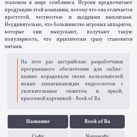
эталоном в мире гемблинга. Игроки предпочитают
продукцию этой компании, потому что она отличается
простотой, честностью и щедрыми выплатами.
Неудивительно, что большинство игровых аппаратов,
которые они выпускают, получают такую
популярность, что практически сразу становятся
хитами.
На этот раз австрийские разработчики
программного обеспечения для online-
казино порадовали своих пользователей
новых захватывающим видеослотом с
увлекательным сюжетом и яркой,
красочной картинкой – Book of Ra
Название
Book of Ra
Софт
Novomatic