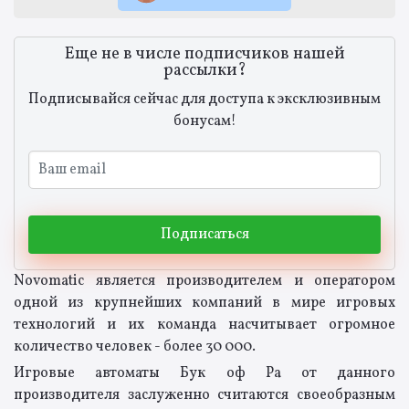
Еще не в числе подписчиков нашей
рассылки?
Подписывайся сейчас для доступа к эксклюзивным
бонусам!
Novomatic является производителем и оператором
одной из крупнейших компаний в мире игровых
технологий и их команда насчитывает огромное
количество человек - более 30 000.
Игровые автоматы Бук оф Ра от данного
производителя заслуженно считаются своеобразным