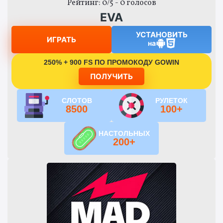
Рейтинг:
0
/5 -
0
голосов
EVA
УСТАНОВИТЬ
ИГРАТЬ
на
250% + 900 FS ПО ПРОМОКОДУ GOWIN
ПОЛУЧИТЬ
СЛОТОВ
РУЛЕТОК
8500
100+
НАСТОЛЬНЫХ
200+