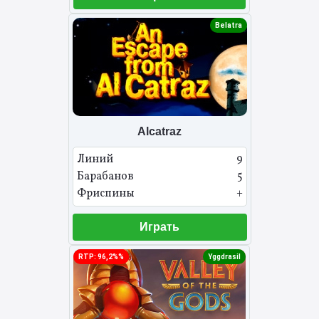
Belatra
Alcatraz
Линий
9
Барабанов
5
Фриспины
+
Играть
RTP: 96,2%%
Yggdrasil