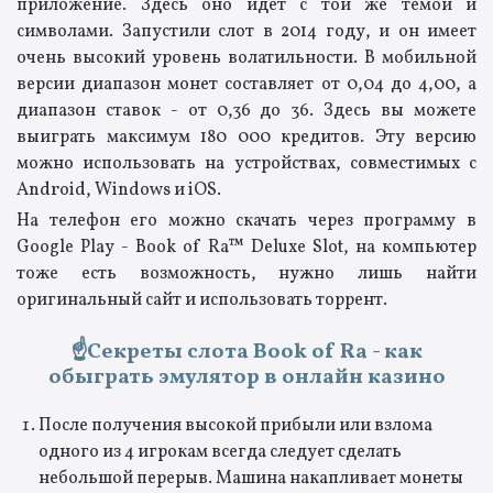
приложение. Здесь оно идет с той же темой и
символами. Запустили слот в 2014 году, и он имеет
очень высокий уровень волатильности. В мобильной
версии диапазон монет составляет от 0,04 до 4,00, а
диапазон ставок - от 0,36 до 36. Здесь вы можете
выиграть максимум 180 000 кредитов. Эту версию
можно использовать на устройствах, совместимых с
Android, Windows и iOS.
На телефон его можно скачать через программу в
Google Play - Book of Ra™ Deluxe Slot, на компьютер
тоже есть возможность, нужно лишь найти
оригинальный сайт и использовать торрент.
☝️Секреты слота Book of Ra - как
обыграть эмулятор в онлайн казино
После получения высокой прибыли или взлома
одного из 4 игрокам всегда следует сделать
небольшой перерыв. Машина накапливает монеты