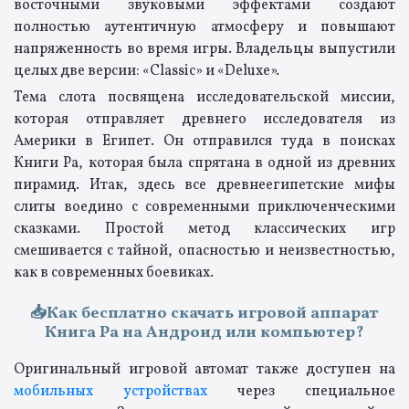
восточными звуковыми эффектами создают
полностью аутентичную атмосферу и повышают
напряженность во время игры. Владельцы выпустили
целых две версии: «Classic» и «Deluxe».
Тема слота посвящена исследовательской миссии,
которая отправляет древнего исследователя из
Америки в Египет. Он отправился туда в поисках
Книги Ра, которая была спрятана в одной из древних
пирамид. Итак, здесь все древнеегипетские мифы
слиты воедино с современными приключенческими
сказками. Простой метод классических игр
смешивается с тайной, опасностью и неизвестностью,
как в современных боевиках.
📥Как бесплатно скачать игровой аппарат
Книга Ра на Андроид или компьютер?
Оригинальный игровой автомат также доступен на
мобильных устройствах
через специальное