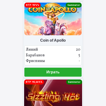
RTP: 95%%
Gaminator
Coin of Apollo
Линий
20
Барабанов
5
Фриспины
-
Играть
RTP: 95,66%%
Gaminator