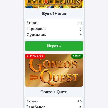
Eye of Horus
Линий
20
Барабанов
5
Фриспины
+
Играть
RTP: 95,97%%
NetEnt
Gonzo's Quest
Линий
20
Барабанов
5