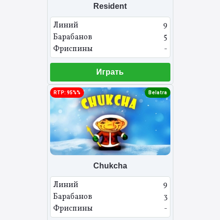
Resident
Линий
9
Барабанов
5
Фриспины
-
Играть
RTP: 95%%
Belatra
Chukcha
Линий
9
Барабанов
3
Фриспины
-