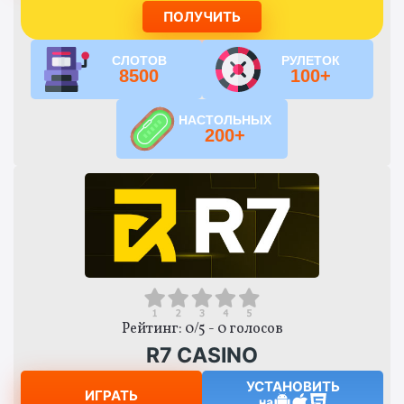
ПОЛУЧИТЬ
СЛОТОВ
РУЛЕТОК
8500
100+
НАСТОЛЬНЫХ
200+
Рейтинг:
0
/5 -
0
голосов
R7 CASINO
УСТАНОВИТЬ
ИГРАТЬ
на