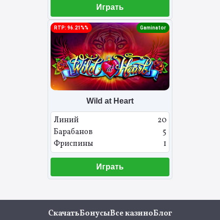
Играть
RTP: 96.21%%
Gaminator
Wild at Heart
Линий
20
Барабанов
5
Фриспины
1
Играть
Скачать
Бонусы
Все казино
Блог