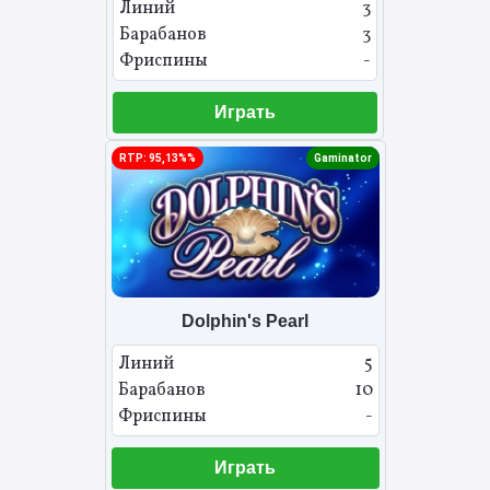
Линий
3
Барабанов
3
Фриспины
-
Играть
RTP: 95,13%%
Gaminator
Dolphin's Pearl
Линий
5
Барабанов
10
Фриспины
-
Играть