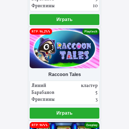
Фриспины
10
Играть
RTP: 96,2%%
Playtech
Raccoon Tales
Линий
кластер
Барабанов
5
Фриспины
3
Играть
RTP: 96%%
Evoplay