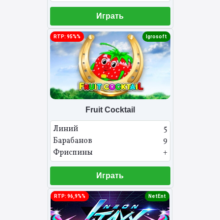
Играть
RTP: 95%%
Igrosoft
Fruit Cocktail
Линий
5
Барабанов
9
Фриспины
+
Играть
RTP: 96,9%%
NetEnt