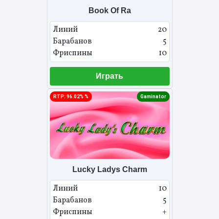
Book Of Ra
Линий
20
Барабанов
5
Фриспины
10
Играть
RTP: 96.02% %
Gaminator
Lucky Ladys Charm
Линий
10
Барабанов
5
Фриспины
+