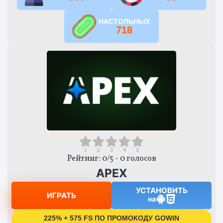
НАСТОЛЬНЫХ
718
Рейтинг:
0
/5 -
0
голосов
APEX
УСТАНОВИТЬ
ИГРАТЬ
на
225% + 575 FS ПО ПРОМОКОДУ GOWIN