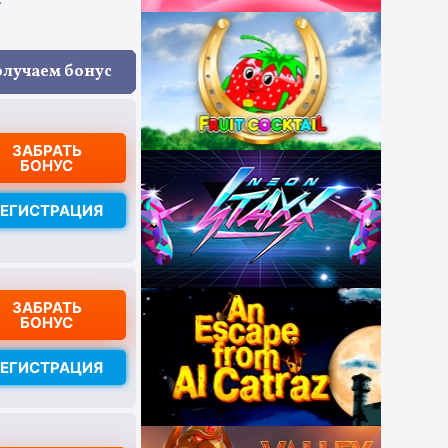
лучаем бонус
ЗАБРАТЬ
БОНУС
РЕГИСТРАЦИЯ
ЗАБРАТЬ
БОНУС
РЕГИСТРАЦИЯ