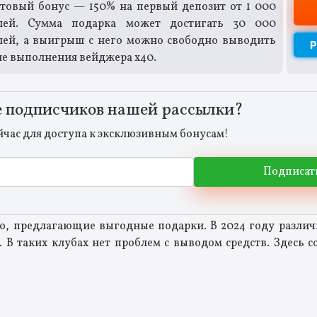
ртовый бонус — 150% на первый депозит от 1 000
лей. Сумма подарка может достигать 30 000
лей, а выигрыш с него можно свободно выводить
ле выполнения вейджера x40.
е подписчиков нашей рассылки?
час для доступа к эксклюзивным бонусам!
но, предлагающие выгодные подарки. В 2024 году разли
 В таких клубах нет проблем с выводом средств. Здесь с