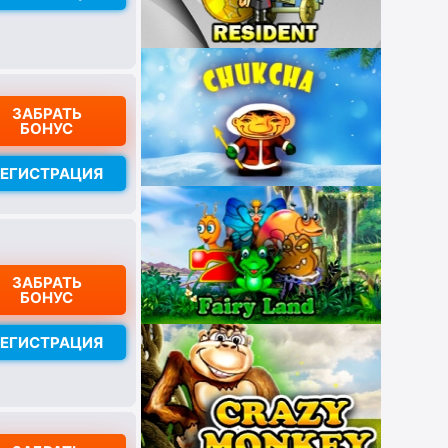
ЗАБРАТЬ
БОНУС
РЕГИСТРАЦИЯ
ЗАБРАТЬ
БОНУС
РЕГИСТРАЦИЯ