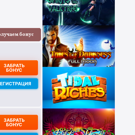
лучаем бонус
ЗАБРАТЬ
БОНУС
РЕГИСТРАЦИЯ
ЗАБРАТЬ
БОНУС