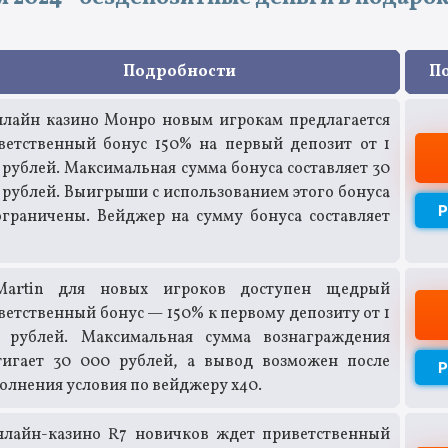
Подробности
По
нлайн казино Монро новым игрокам предлагается
ветственный бонус 150% на первый депозит от 1
 рублей. Максимальная сумма бонуса составляет 30
 рублей. Выигрыши с использованием этого бонуса
ограничены. Вейджер на сумму бонуса составляет
artin для новых игроков доступен щедрый
ветственный бонус — 150% к первому депозиту от 1
 рублей. Максимальная сумма вознаграждения
тигает 30 000 рублей, а вывод возможен после
олнения условия по вейджеру x40.
нлайн-казино R7 новичков ждет приветственный