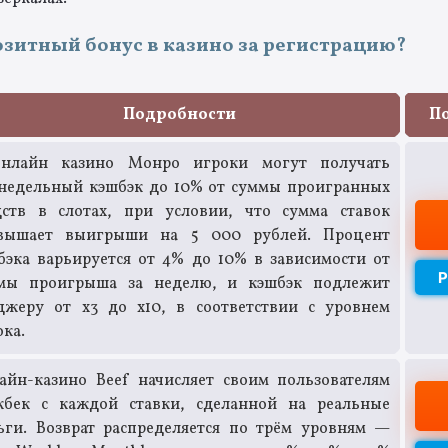
озитный бонус в казино за регистрацию?
Подробности
По
нлайн казино Монро игроки могут получать
недельный кэшбэк до 10% от суммы проигранных
дств в слотах, при условии, что сумма ставок
вышает выигрыши на 5 000 рублей. Процент
бэка варьируется от 4% до 10% в зависимости от
мы проигрыша за неделю, и кэшбэк подлежит
джеру от x3 до x10, в соответствии с уровнем
ока.
айн-казино Beef начисляет своим пользователям
кбек с каждой ставки, сделанной на реальные
ьги. Возврат распределяется по трём уровням —