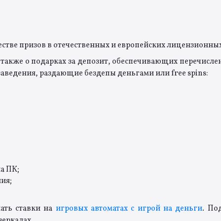
естве призов в отечественных и европейских лицензионны
также о подарках за депозит, обеспечивающих перечислен
аведения, раздающие бездепы деньгами или free spins:
а ПК;
ия;
ать ставки на
игровых автоматах с игрой на деньги
. По
зеркалах.