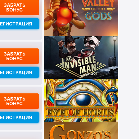
ЗАБРАТЬ
БОНУС
РЕГИСТРАЦИЯ
ЗАБРАТЬ
БОНУС
РЕГИСТРАЦИЯ
ЗАБРАТЬ
БОНУС
РЕГИСТРАЦИЯ