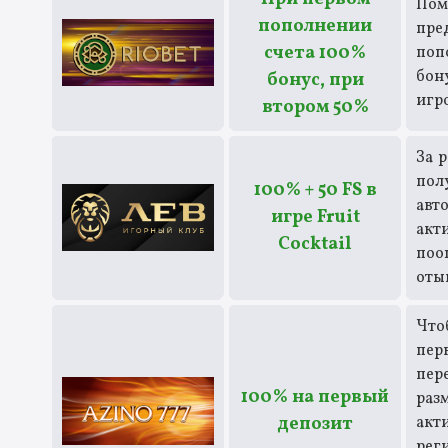
Пом
пополнении
пре
счета 100%
поп
бон
бонус, при
игр
втором 50%
За 
пол
100% + 50 FS в
авт
игре Fruit
акт
Cocktail
поо
оты
Что
пер
пер
100% на первый
раз
депозит
акт
рег