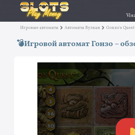
Vis
Игровые автоматы
Автоматы Вулкан
Gonzo's Quest
💣Игровой автомат Гонзо – обз