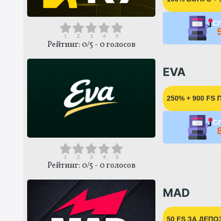
С
Рейтинг:
0
/5 -
0
голосов
EVA
250% + 900 F
С
Рейтинг:
0
/5 -
0
голосов
MAD
50 FS ЗА ДЕПО