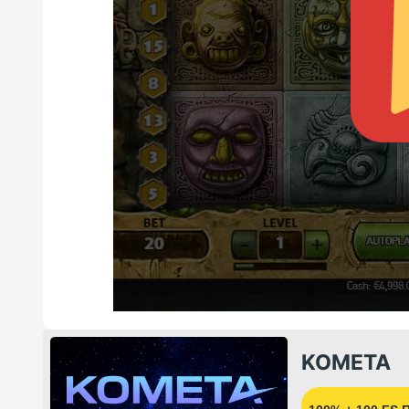
KOMETA