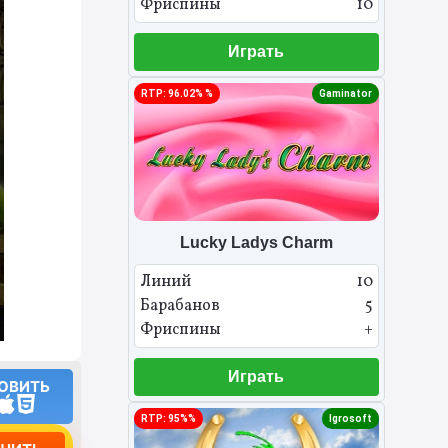
Фриспины
10
Играть
RTP: 96.02% %
Gaminator
Lucky Ladys Charm
Линий
10
Барабанов
5
Фриспины
+
Играть
ОВИТЬ
RTP: 95%%
Igrosoft