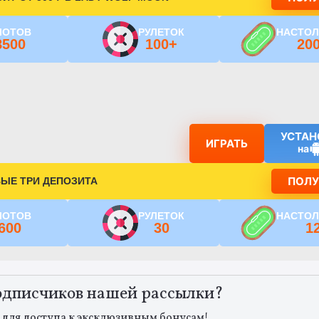
ЛОТОВ
РУЛЕТОК
НАСТО
8500
100+
20
УСТАН
ИГРАТЬ
на
ПОЛУ
ЫЕ ТРИ ДЕПОЗИТА
ЛОТОВ
РУЛЕТОК
НАСТО
600
30
1
подписчиков нашей рассылки?
 для доступа к эксклюзивным бонусам!