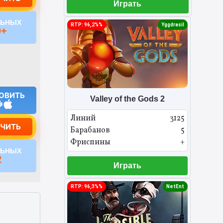
Играть
ЛЬНЫХ
RTP: 96,2%%
Yggdrasil
0+
ОВИТЬ
Valley of the Gods 2
Линий
3125
ЧИТЬ
Барабанов
5
Фриспины
+
ЛЬНЫХ
2
Играть
RTP: 96,3%%
NetEnt