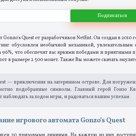
Gonzo's Quest от разработчиков NetEnt. Он создан в 2010 г
йтинг обусловлен необычной механикой, увлекательным
на 96%, что обеспечит вас яркими победами и приятными п
пот в размере 2 500 монет. Также Вы можете скачать эмулят
uest — приключения на затерянном острове. Для погружен
мотно подобранные символы. Главный герой Гонзо Кв
т наблюдать за ходом игры, и радоваться вашим успехам
ние игрового автомата Gonzo’s Quest
нащен 20 призовыми линиями. На каждую из них доступн