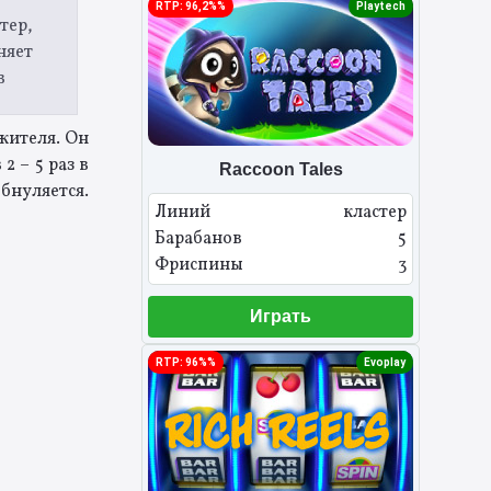
RTP: 96,2%%
Playtech
тер,
няет
в
жителя. Он
 – 5 раз в
Raccoon Tales
бнуляется.
Линий
кластер
Барабанов
5
Фриспины
3
Играть
RTP: 96%%
Evoplay