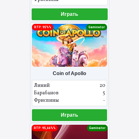
Играть
RTP: 95%%
Gaminator
Coin of Apollo
Линий
20
Барабанов
5
Фриспины
-
Играть
RTP: 95,66%%
Gaminator