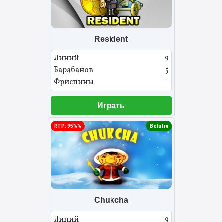
Resident
Линий
9
Барабанов
5
Фриспины
-
Играть
RTP: 95%%
Belatra
Chukcha
Линий
9