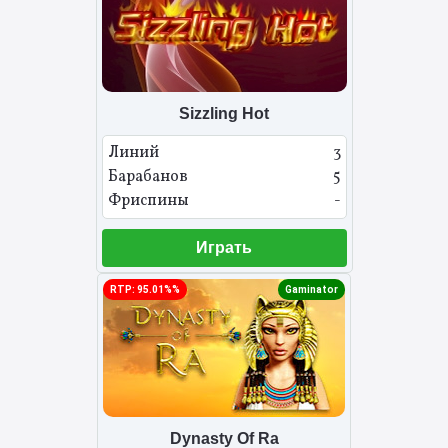
Sizzling Hot
Линий
3
Барабанов
5
Фриспины
-
Играть
RTP: 95.01%%
Gaminator
Dynasty Of Ra