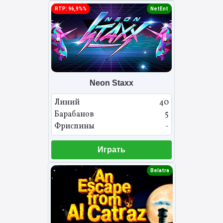
RTP: 96,9%%
NetEnt
Neon Staxx
Линий
40
Барабанов
5
Фриспины
-
Играть
Belatra