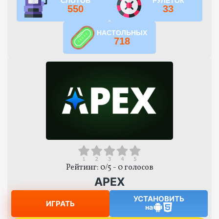
СЛОТОВ
РУЛЕТОК
550
33
НАСТОЛЬНЫХ
718
Рейтинг:
0
/5 -
0
голосов
APEX
УСТАНОВИТЬ
ИГРАТЬ
на