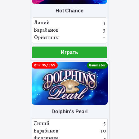
Hot Chance
Линий
3
Барабанов
3
Фриспины
-
Играть
RTP: 95,13%%
Gaminator
Dolphin's Pearl
Линий
5
Барабанов
10
Фриспины
-