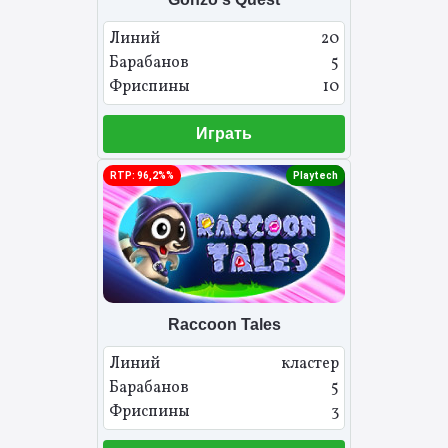
Линий
20
Барабанов
5
Фриспины
10
Играть
RTP: 96,2%%
Playtech
Raccoon Tales
Линий
кластер
Барабанов
5
Фриспины
3