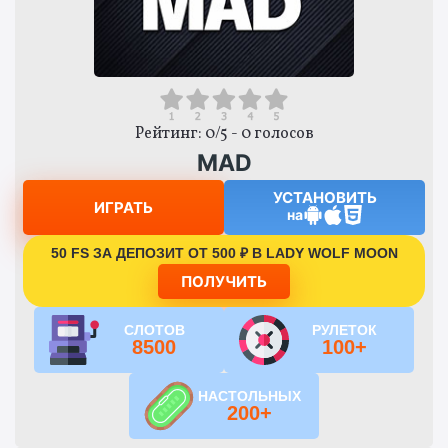
Рейтинг:
0
/5 -
0
голосов
MAD
УСТАНОВИТЬ
ИГРАТЬ
на
50 FS ЗА ДЕПОЗИТ ОТ 500 ₽ В LADY WOLF MOON
ПОЛУЧИТЬ
СЛОТОВ
РУЛЕТОК
8500
100+
НАСТОЛЬНЫХ
200+