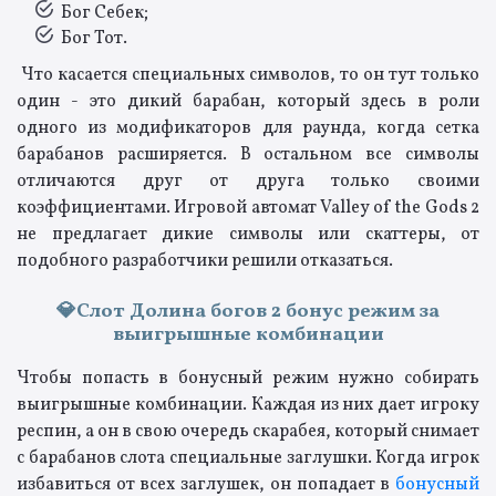
Бог Себек;
Бог Тот.
Что касается специальных символов, то он тут только
один - это дикий барабан, который здесь в роли
одного из модификаторов для раунда, когда сетка
барабанов расширяется. В остальном все символы
отличаются друг от друга только своими
коэффициентами. Игровой автомат Valley of the Gods 2
не предлагает дикие символы или скаттеры, от
подобного разработчики решили отказаться.
💎Слот Долина богов 2 бонус режим за
выигрышные комбинации
Чтобы попасть в бонусный режим нужно собирать
выигрышные комбинации. Каждая из них дает игроку
респин, а он в свою очередь скарабея, который снимает
с барабанов слота специальные заглушки. Когда игрок
избавиться от всех заглушек, он попадает в
бонусный