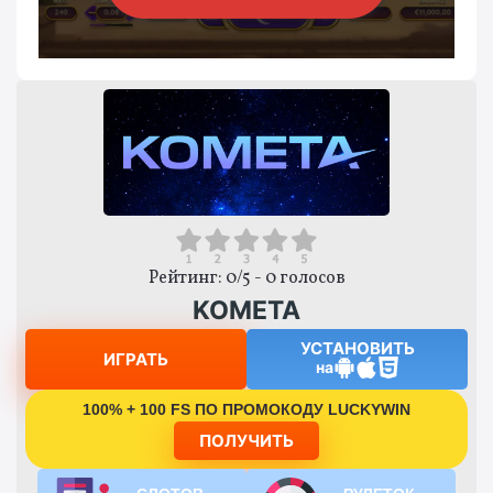
Рейтинг:
0
/5 -
0
голосов
KOMETA
УСТАНОВИТЬ
ИГРАТЬ
на
100% + 100 FS ПО ПРОМОКОДУ
LUCKYWIN
ПОЛУЧИТЬ