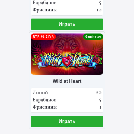
Барабанов
5
Фриспины
10
Играть
RTP: 96.21%%
Gaminator
Wild at Heart
Линий
20
Барабанов
5
Фриспины
1
Играть