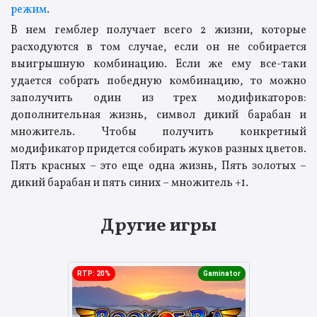
режим
.
В нем гемблер получает всего 2 жизни, которые
расходуются в том случае, если он не собирается
выигрышную комбинацию. Если же ему все-таки
удается собрать победную комбинацию, то можно
заполучить один из трех модификаторов:
дополнительная жизнь, символ дикий барабан и
множитель. Чтобы получить конкретный
модификатор придется собирать жуков разных цветов.
Пять красных – это еще одна жизнь, Пять золотых –
дикий барабан и пять синих – множитель +1.
Другие игры
RTP: 20%
Gaminator