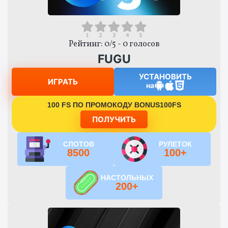
Рейтинг:
0
/5 -
0
голосов
FUGU
УСТАНОВИТЬ
ИГРАТЬ
на
100 FS ПО ПРОМОКОДУ
BONUS100FS
ПОЛУЧИТЬ
СЛОТОВ
РУЛЕТОК
8500
100+
НАСТОЛЬНЫХ
200+