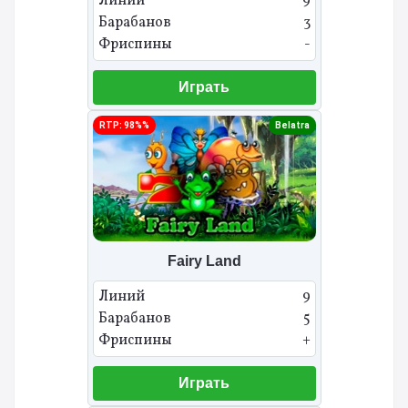
Линий
9
Барабанов
3
Фриспины
-
Играть
RTP: 98%%
Belatra
Fairy Land
Линий
9
Барабанов
5
Фриспины
+
Играть