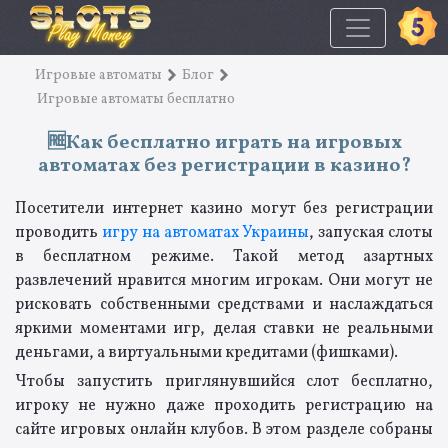
Игровые автоматы
Блог
Игровые автоматы бесплатно
🆓Как бесплатно играть на игровых
автоматах без регистрации в казино?
Посетители интернет казино могут без регистрации
проводить
игру на автоматах Украины
, запуская слоты
в бесплатном режиме. Такой метод азартных
развлечений нравится многим игрокам. Они могут не
рисковать собственными средствами и наслаждаться
яркими моментами игр, делая ставки не реальными
деньгами, а виртуальными кредитами (фишками).
Чтобы запустить приглянувшийся слот бесплатно,
игроку не нужно даже проходить регистрацию на
сайте игровых онлайн клубов. В этом разделе собраны