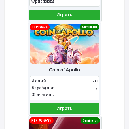
Фриспины
-
Играть
RTP: 95%%
Gaminator
Coin of Apollo
Линий
20
Барабанов
5
Фриспины
-
Играть
RTP: 95,66%%
Gaminator