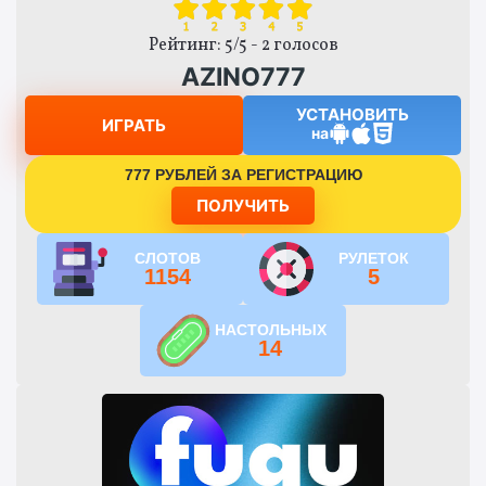
Рейтинг:
5
/5 -
2
голосов
AZINO777
УСТАНОВИТЬ
ИГРАТЬ
на
777
РУБЛЕЙ ЗА РЕГИСТРАЦИЮ
ПОЛУЧИТЬ
СЛОТОВ
РУЛЕТОК
1154
5
НАСТОЛЬНЫХ
14