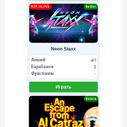
RTP: 96,9%%
NetEnt
Neon Staxx
Линий
40
Барабанов
5
Фриспины
-
Играть
Belatra