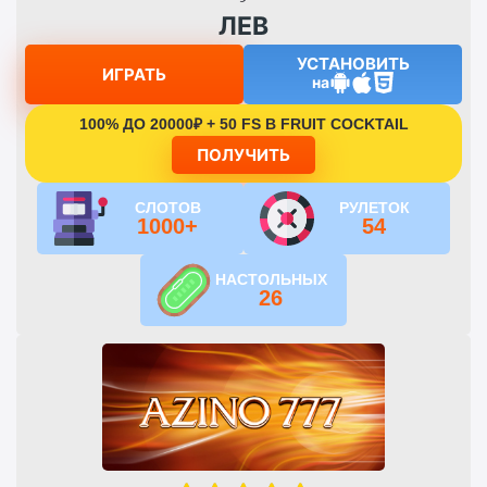
ЛЕВ
УСТАНОВИТЬ
ИГРАТЬ
на
100%
ДО 20000
₽
+ 50 FS В FRUIT COCKTAIL
ПОЛУЧИТЬ
СЛОТОВ
РУЛЕТОК
1000+
54
НАСТОЛЬНЫХ
26