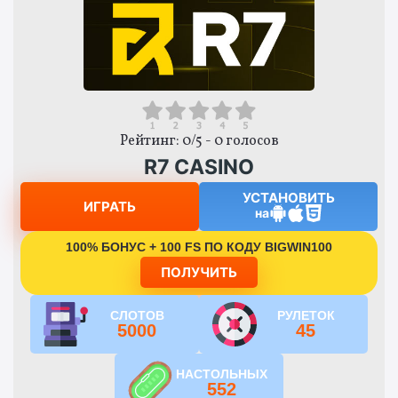
Рейтинг:
0
/5 -
0
голосов
R7 CASINO
УСТАНОВИТЬ
ИГРАТЬ
на
100% БОНУС + 100 FS ПО КОДУ
BIGWIN100
ПОЛУЧИТЬ
СЛОТОВ
РУЛЕТОК
5000
45
НАСТОЛЬНЫХ
552