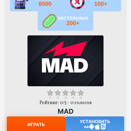
8500
100+
НАСТОЛЬНЫХ
200+
Рейтинг:
0
/5 -
0
голосов
MAD
УСТАНОВИТЬ
ИГРАТЬ
на