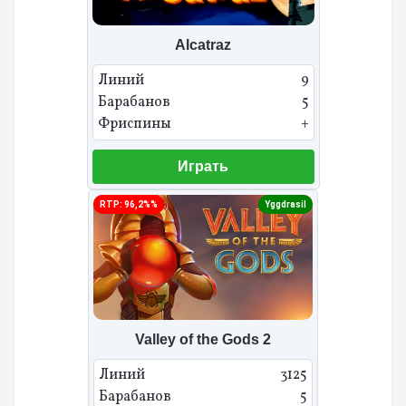
Alcatraz
Линий
9
Барабанов
5
Фриспины
+
Играть
RTP: 96,2%%
Yggdrasil
Valley of the Gods 2
Линий
3125
Барабанов
5