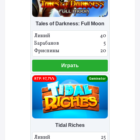
Tales of Darkness: Full Moon
Линий
40
Барабанов
5
Фриспины
20
Играть
RTP: 97,7%%
Gaminator
Tidal Riches
Линий
25