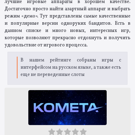
лучшие игровые аппараты в хорошем качестве.
Достаточно просто найти азартный аппарат и выбрать
режим «демо». Тут представлены самые качественные
и популярные версии одноруких бандитов. Есть в
данном списке и много новых, интересных игр,
которые позволяют прекрасно отдохнуть и получить
удовольствие от игрового процесса.
В нашем рейтинге собраны игры с
интерфейсом на русском языке, а также есть
еще не переведенные слоты