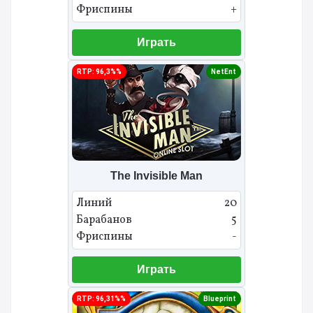
Фриспины
+
Играть
RTP: 96,3%%
NetEnt
The Invisible Man
Линий
20
Барабанов
5
Фриспины
-
Играть
RTP: 96,31%%
Blueprint