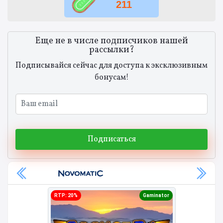
211
Еще не в числе подписчиков нашей
рассылки?
Подписывайся сейчас для доступа к эксклюзивным
бонусам!
RTP: 20%
Gaminator