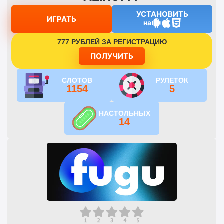
УСТАНОВИТЬ
ИГРАТЬ
на
777
РУБЛЕЙ ЗА РЕГИСТРАЦИЮ
ПОЛУЧИТЬ
СЛОТОВ
РУЛЕТОК
1154
5
НАСТОЛЬНЫХ
14