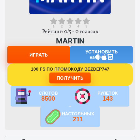
Рейтинг:
0
/5 -
0
голосов
MARTIN
УСТАНОВИТЬ
ИГРАТЬ
на
100 FS ПО ПРОМОКОДУ BEZDEP747
ПОЛУЧИТЬ
СЛОТОВ
РУЛЕТОК
8500
143
НАСТОЛЬНЫХ
211