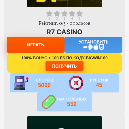
Рейтинг:
0
/5 -
0
голосов
R7 CASINO
УСТАНОВИТЬ
ИГРАТЬ
на
100% БОНУС + 100 FS ПО КОДУ
BIGWIN100
ПОЛУЧИТЬ
СЛОТОВ
РУЛЕТОК
5000
45
НАСТОЛЬНЫХ
552