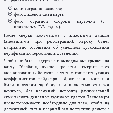
отправить в службу техсервиса:
копии страниц паспорта;
фото лицевой части карты;
фото обратной стороны карточки (с
прикрытым CVV кодом).
После сверки документов с анкетными данням
(внесенными при регистрации), игроку будет
направлено сообщение об успешном прохождении
верификации персональных сведений.
Чтобы не было задержек с выводом выигрышей на
карту Сбербанк, нужно провести отыгрыш всех
активированных бонусов, с учетом соответствующих
коэффициентов вейджеров. Даже если выигрыши
были получены за бонусы и полностью отыгран
вейджер, без вложений депозита (минимальной
суммы) снять деньги из казино не удастся. Такие меры
предосторожности необходимы для того, чтобы на
депозитный счет в игорный зал поступили деньги с