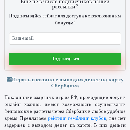
Еще не в числе подписчиков нашей
рассылки?
Подписывайся сейчас для доступа к эксклюзивным
бонусам!
🎰Играть в казино с выводом денег на карту
Сбербанка
Поклонники азартных игр из РФ, проводящие досуг в
онлайн казино, имеют возможность осуществлять
финансовые расчеты через Сбербанк в любое удобное
время. Предлагаем
рейтинг гемблинг клубов
, где нет
задержек с выводом денег на карты. В них деньги