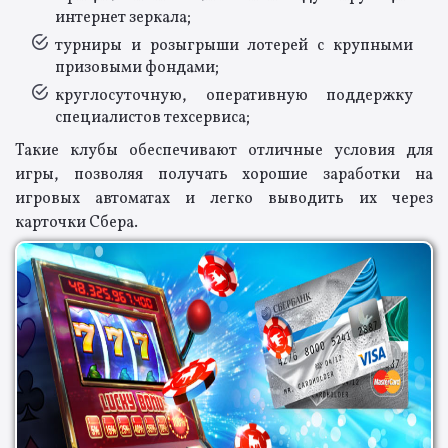
интернет зеркала;
турниры и розыгрыши лотерей с крупными
призовыми фондами;
круглосуточную, оперативную поддержку
специалистов техсервиса;
Такие клубы обеспечивают отличные условия для
игры, позволяя получать хорошие заработки на
игровых автоматах и легко выводить их через
карточки Сбера.