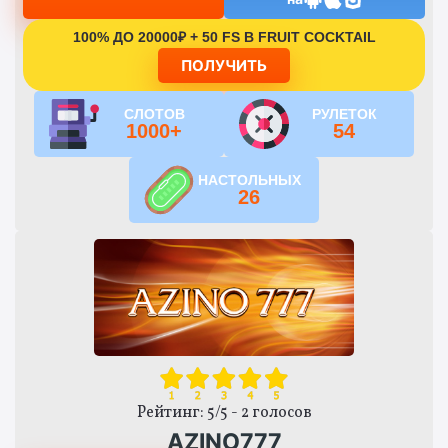
100%
ДО 20000
₽
+ 50 FS В FRUIT COCKTAIL
ПОЛУЧИТЬ
СЛОТОВ
РУЛЕТОК
1000+
54
НАСТОЛЬНЫХ
26
Рейтинг:
5
/5 -
2
голосов
AZINO777