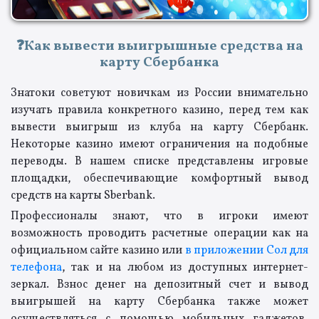
❓Как вывести выигрышные средства на
карту Сбербанка
Знатоки советуют новичкам из России внимательно
изучать правила конкретного казино, перед тем как
вывести выигрыш из клуба на карту Сбербанк.
Некоторые казино имеют ограничения на подобные
переводы. В нашем списке представлены игровые
площадки, обеспечивающие комфортный вывод
средств на карты Sberbank.
Профессионалы знают, что в игроки имеют
возможность проводить расчетные операции как на
официальном сайте казино или
в приложении Сол для
телефона
, так и на любом из доступных интернет-
зеркал. Взнос денег на депозитный счет и вывод
выигрышей на карту Сбербанка также может
осуществляться с помощью мобильных гаджетов,