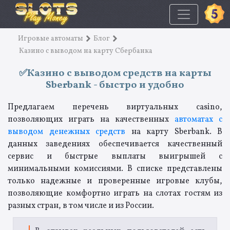
Игровые автоматы
Блог
Казино с выводом на карту Сбербанка
✅Казино с выводом средств на карты
Sberbank - быстро и удобно
Предлагаем перечень виртуальных casino,
позволяющих играть на качественных
автоматах с
выводом денежных средств
на карту Sberbank. В
данных заведениях обеспечивается качественный
сервис и быстрые выплаты выигрышей с
минимальными комиссиями. В списке представлены
только надежные и проверенные игровые клубы,
позволяющие комфортно играть на слотах гостям из
разных стран, в том числе и из России.