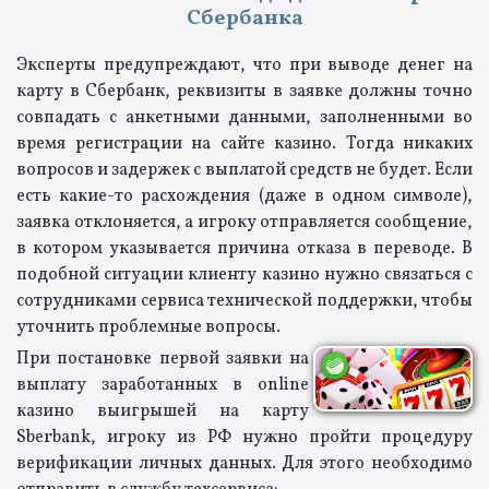
Сбербанка
Эксперты предупреждают, что при выводе денег на
карту в Сбербанк, реквизиты в заявке должны точно
совпадать с анкетными данными, заполненными во
время регистрации на сайте казино. Тогда никаких
вопросов и задержек с выплатой средств не будет. Если
есть какие-то расхождения (даже в одном символе),
заявка отклоняется, а игроку отправляется сообщение,
в котором указывается причина отказа в переводе. В
подобной ситуации клиенту казино нужно связаться с
сотрудниками сервиса технической поддержки, чтобы
уточнить проблемные вопросы.
При постановке первой заявки на
выплату заработанных в online
казино выигрышей на карту
Sberbank, игроку из РФ нужно пройти процедуру
верификации личных данных. Для этого необходимо