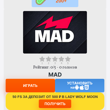
200+
Рейтинг:
0
/5 -
0
голосов
MAD
УСТАНОВИТЬ
ИГРАТЬ
на
50 FS ЗА ДЕПОЗИТ ОТ 500 ₽ В LADY WOLF MOON
ПОЛУЧИТЬ