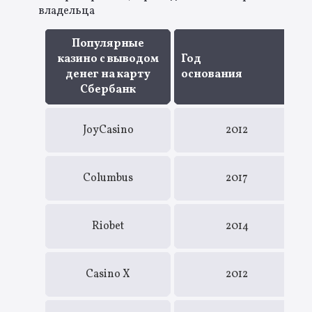
владельца
Популярные
казино с выводом
Год
денег на карту
основания
Сбербанк
JoyCasino
2012
Columbus
2017
Riobet
2014
Casino X
2012