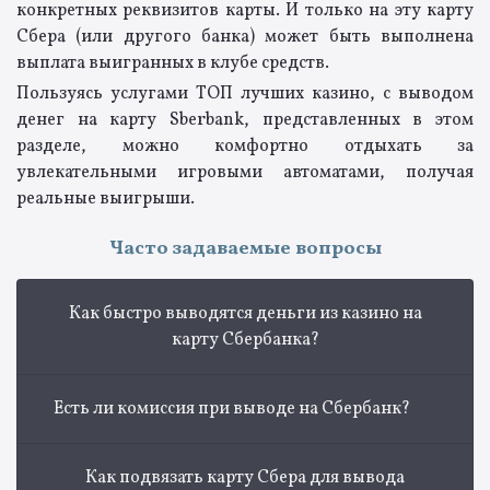
конкретных реквизитов карты. И только на эту карту
Сбера (или другого банка) может быть выполнена
выплата выигранных в клубе средств.
Пользуясь услугами ТОП лучших казино, с выводом
денег на карту Sberbank, представленных в этом
разделе, можно комфортно отдыхать за
увлекательными игровыми автоматами, получая
реальные выигрыши.
Часто задаваемые вопросы
Как быстро выводятся деньги из казино на
карту Сбербанка?
Есть ли комиссия при выводе на Сбербанк?
Как подвязать карту Сбера для вывода