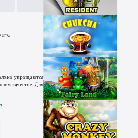
ств:
колько упрощаются
шем качестве. Для
?