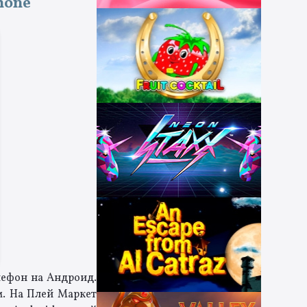
hone
лефон на Андроид.
м. На Плей Маркет