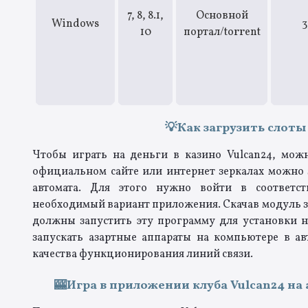
7, 8, 8.1,
Основной
Windows
3
10
портал/torrent
💡Как загрузить слоты
Чтобы играть на деньги в казино Vulcan24, мож
официальном сайте или интернет зеркалах можно
автомата. Для этого нужно войти в соответс
необходимый вариант приложения. Скачав модуль з
должны запустить эту программу для установки 
запускать азартные аппараты на компьютере в а
качества функционирования линий связи.
🎰Игра в приложении клуба Vulcan24 на