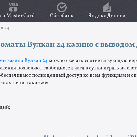
a и MasterCard
Сбербанк
Яндекс Деньги
н 24
томаты Вулкан 24 казино с выводом
ми казино Вулкан 24
можно скачать соответствующую вер
ния позволяют свободно, 24 часа в сутки играть на слот
 обеспечивают полноценный доступ ко всем функциям и оп
ратах точно такие же:
ций;