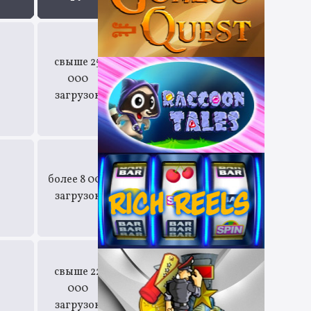
свыше 25
000
загрузок
более 8 000
загрузок
свыше 22
000
загрузок