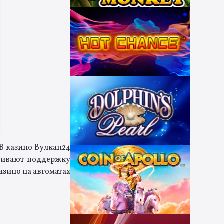
В казино Вулкан24
чивают поддержку
азино на автоматах