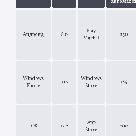
автомато
Play
Андроид
8.0
230
Market
Windows
Windows
10.2
185
Phone
Store
App
iOS
12.2
200
Store