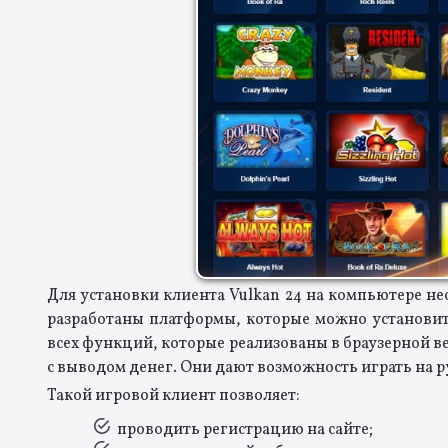
Для установки клиента Vulkan 24 на компьютере н
разработаны платформы, которые можно установи
всех функций, которые реализованы в браузерной в
с выводом денег. Они дают возможность играть на р
Такой игровой клиент позволяет:
проводить регистрацию на сайте;