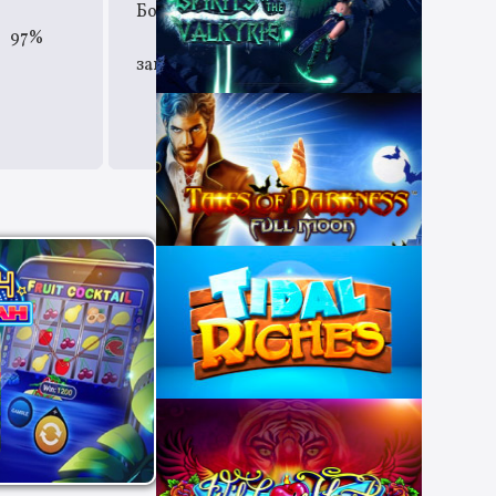
Более 40
97%
000
загрузок