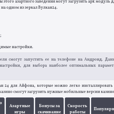
 этого азартного заведения могут загрузить apk модуль д
на одном из зеркал Вулкан24.
;
димые настройки.
тели смогут запустить ее на телефоне на Андроид. Да
настройки, для выбора наиболее оптимальных параме
н 24 для Айфона, которые можно легко инсталлировать
и казино смогут загрузить нужные мобильные версии казино
о
Азартные
Бонусы за
Скорость
Популярн
игры
скачивание
работы