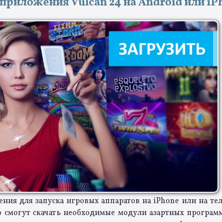
приложения Vulcan 24 на Android или iP
ения для запуска игровых аппаратов на iPhone или на те
но смогут скачать необходимые модули азартных програм