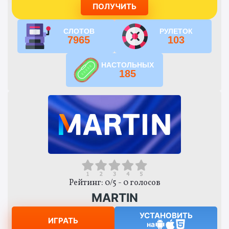
ПОЛУЧИТЬ
СЛОТОВ
РУЛЕТОК
7965
103
НАСТОЛЬНЫХ
185
Рейтинг:
0
/5 -
0
голосов
MARTIN
УСТАНОВИТЬ
ИГРАТЬ
на