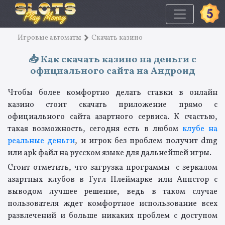
Игровые автоматы
Скачать казино
📥 Как скачать казино на деньги с
официального сайта на Андроид
Чтобы более комфортно делать ставки в онлайн
казино стоит скачать приложение прямо с
официального сайта азартного сервиса. К счастью,
такая возможность, сегодня есть в любом
клубе на
реальные деньги
, и игрок без проблем получит dmg
или apk файл на русском языке для дальнейшей игры.
Стоит отметить, что загрузка программы с зеркалом
азартных клубов в Гугл Плеймарке или Аппстор с
выводом лучшее решение, ведь в таком случае
пользователя ждет комфортное использование всех
развлечений и больше никаких проблем с доступом