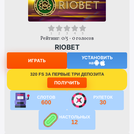
Рейтинг:
0
/5 -
0
голосов
RIOBET
УСТАНОВИТЬ
ИГРАТЬ
на
320 FS
ЗА ПЕРВЫЕ ТРИ ДЕПОЗИТА
ПОЛУЧИТЬ
СЛОТОВ
РУЛЕТОК
600
30
НАСТОЛЬНЫХ
12