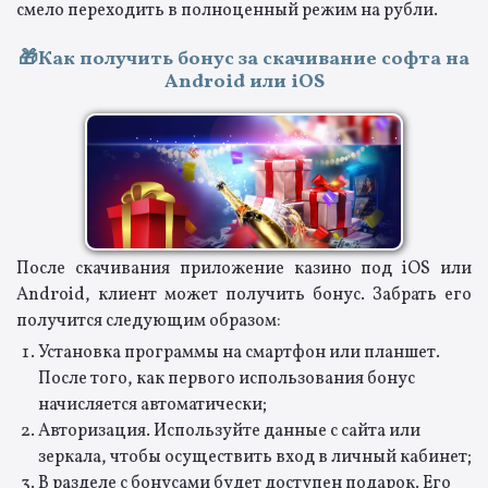
смело переходить в полноценный режим на рубли.
🎁Как получить бонус за скачивание софта на
Android или iOS
После скачивания приложение казино под iOS или
Android, клиент может получить бонус. Забрать его
получится следующим образом:
Установка программы на смартфон или планшет.
После того, как первого использования бонус
начисляется автоматически;
Авторизация. Используйте данные с сайта или
зеркала, чтобы осуществить вход в личный кабинет;
В разделе с бонусами будет доступен подарок. Его