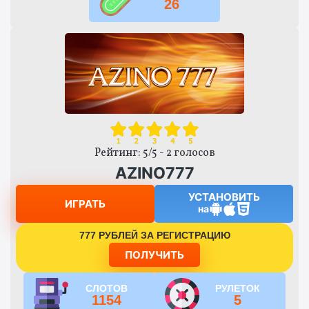
26
Рейтинг:
5
/5 -
2
голосов
AZINO777
УСТАНОВИТЬ
ИГРАТЬ
на
777
РУБЛЕЙ ЗА РЕГИСТРАЦИЮ
ПОЛУЧИТЬ
СЛОТОВ
РУЛЕТОК
1154
5