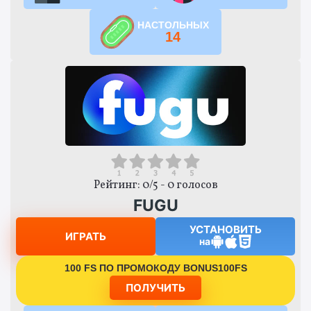
НАСТОЛЬНЫХ
14
Рейтинг:
0
/5 -
0
голосов
FUGU
УСТАНОВИТЬ
ИГРАТЬ
на
100 FS ПО ПРОМОКОДУ
BONUS100FS
ПОЛУЧИТЬ