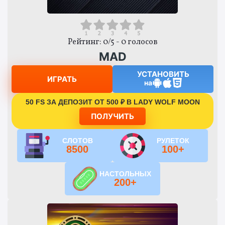
Рейтинг:
0
/5 -
0
голосов
MAD
УСТАНОВИТЬ
ИГРАТЬ
на
50 FS ЗА ДЕПОЗИТ ОТ 500 ₽ В LADY WOLF MOON
ПОЛУЧИТЬ
СЛОТОВ
РУЛЕТОК
8500
100+
НАСТОЛЬНЫХ
200+