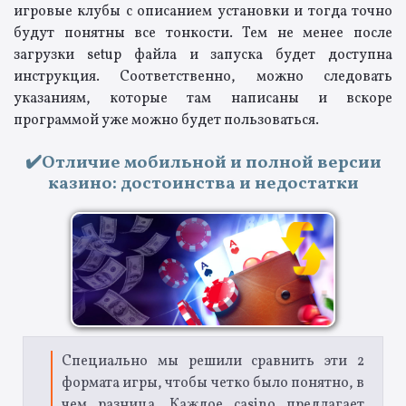
игровые клубы с описанием установки и тогда точно
будут понятны все тонкости. Тем не менее после
загрузки setup файла и запуска будет доступна
инструкция. Соответственно, можно следовать
указаниям, которые там написаны и вскоре
программой уже можно будет пользоваться.
✔️Отличие мобильной и полной версии
казино: достоинства и недостатки
Специально мы решили сравнить эти 2
формата игры, чтобы четко было понятно, в
чем разница. Каждое casino предлагает