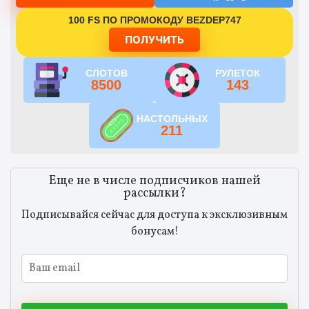
100 FS ПО ПРОМОКОДУ BEZDEP747
ПОЛУЧИТЬ
СЛОТОВ
РУЛЕТОК
8500
143
НАСТОЛЬНЫХ
211
Еще не в числе подписчиков нашей
рассылки?
Подписывайся сейчас для доступа к эксклюзивным
бонусам!