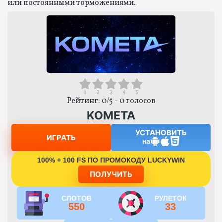
или постоянными торможениями.
Рейтинг:
0
/5 -
0
голосов
KOMETA
УСТАНОВИТЬ
ИГРАТЬ
на
100% + 100 FS ПО ПРОМОКОДУ
LUCKYWIN
ПОЛУЧИТЬ
СЛОТОВ
РУЛЕТОК
550
33