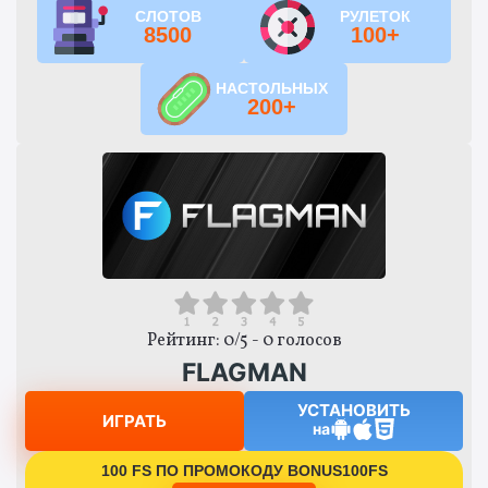
СЛОТОВ
РУЛЕТОК
8500
100+
НАСТОЛЬНЫХ
200+
Рейтинг:
0
/5 -
0
голосов
FLAGMAN
УСТАНОВИТЬ
ИГРАТЬ
на
100 FS ПО ПРОМОКОДУ
BONUS100FS