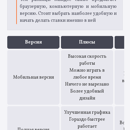
браузерную, компьютерную и мобильную
версию. Стоит выбрать наиболее удобную и
начать делать ставки именно в ней
Версия
Плюсы
Высокая скорость
работы
Можно играть в
Ес
Мобильная версия
любое время
выв
Ничего не вырезано
Более удобный
дизайн
Улучшенная графика
Гораздо быстрее
Встр
работает
Полная версия
Ес